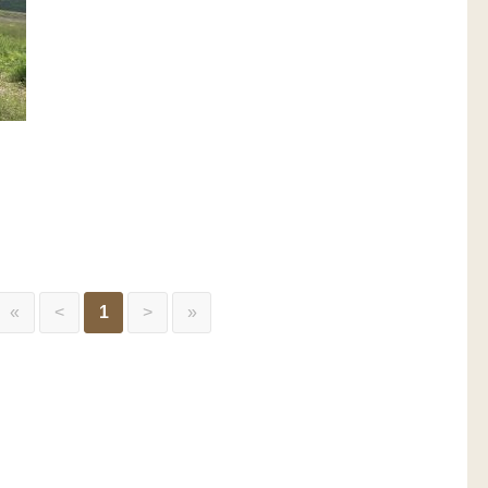
«
<
1
>
»