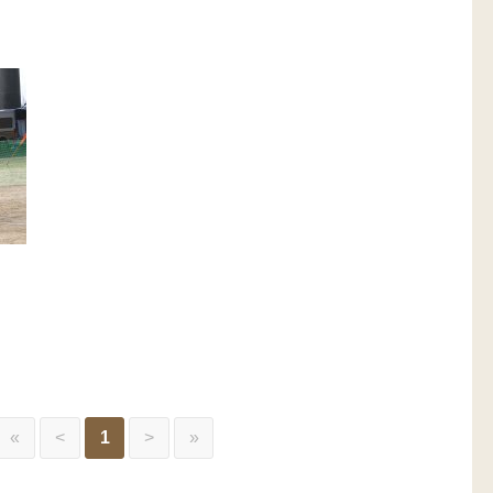
«
<
1
>
»