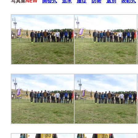
写真集
NEW
開会式
追求
服従
防衛
選別
表彰式