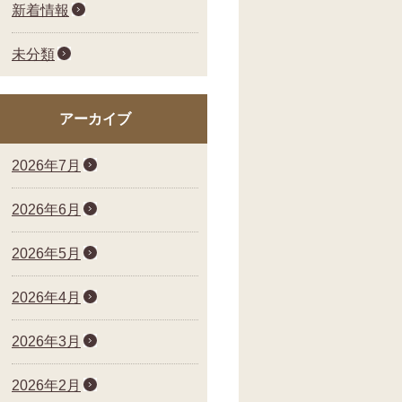
新着情報
未分類
アーカイブ
2026年7月
2026年6月
2026年5月
2026年4月
2026年3月
2026年2月