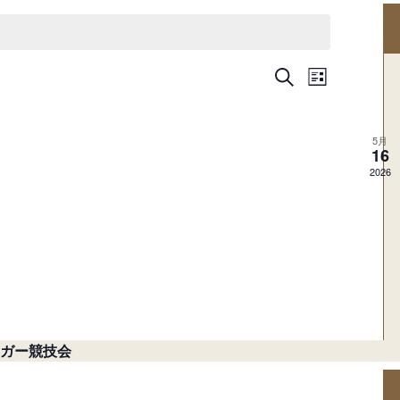
検
イ
イ
リ
索
ベ
ス
ベ
ト
ン
表
5月
ン
ト
16
示
2026
ビ
ト
ュ
を
ー
ナ
検
ビ
索
ゲ
し
ー
ーガー競技会
シ
て
ョ
ナ