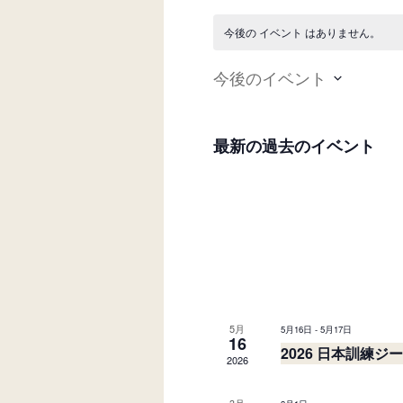
今後の イベント はありません。
今後のイベント
日
付
最新の過去のイベント
を
選
択
5月
5月16日
-
5月17日
16
2026 日本訓練ジ
2026