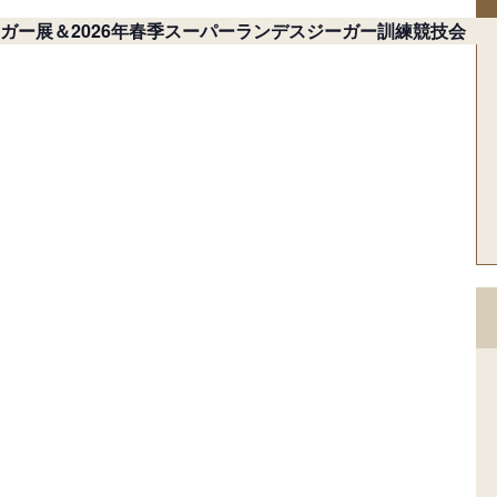
ン
ジーガー展＆2026年春季スーパーランデスジーガー訓練競技会
ビ
ゲ
ー
シ
ョ
ン
を
表
示