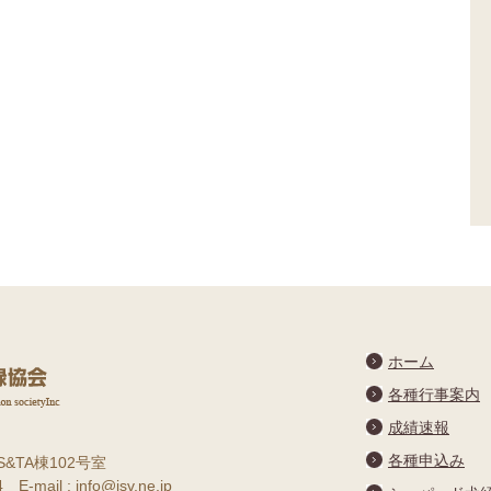
ホーム
各種行事案内
成績速報
各種申込み
S&TA棟102号室
E-mail : info@jsv.ne.jp