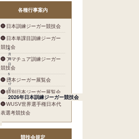
各種行事案内
日本訓練ジーガー競技会
日本単課目訓練ジーガー
競技会
5
月
アマチュア訓練ジーガー
16
日
競技会
-
5
月
日本ジーガー展覧会
17
日
特別日本ジーガー展覧会
2026年日本訓練ジーガー競技会
WUSV世界選手権日本代
表選考競技会
競技会規定