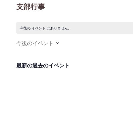
支部行事
今後の イベント はありません。
今後のイベント
日
付
最新の過去のイベント
を
選
択