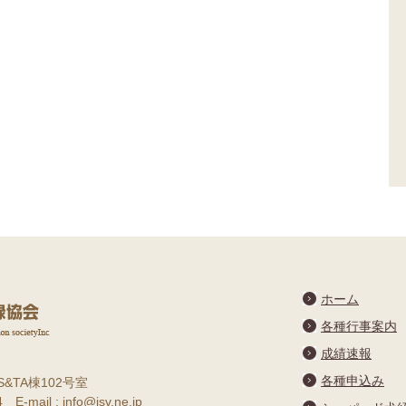
ホーム
各種行事案内
成績速報
各種申込み
S&TA棟102号室
E-mail : info@jsv.ne.jp