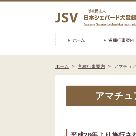
ホーム
各種行事案内
アマチュ
アマチュ
平成28年より施行さ