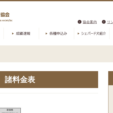
協会案内
リ
諸料金表