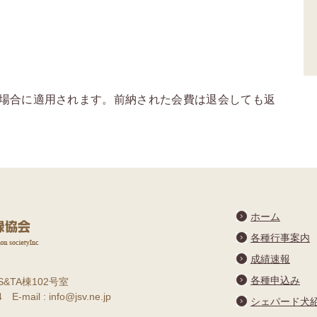
場合に適用されます。前納された会費は退会しても返
。
ホーム
各種行事案内
成績速報
各種申込み
S&TA棟102号室
E-mail : info@jsv.ne.jp
シェパード犬