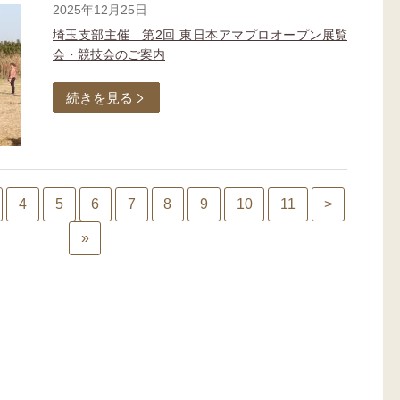
2025年12月25日
埼玉支部主催 第2回 東日本アマプロオープン展覧
会・競技会のご案内
続きを見る
4
5
6
7
8
9
10
11
>
»