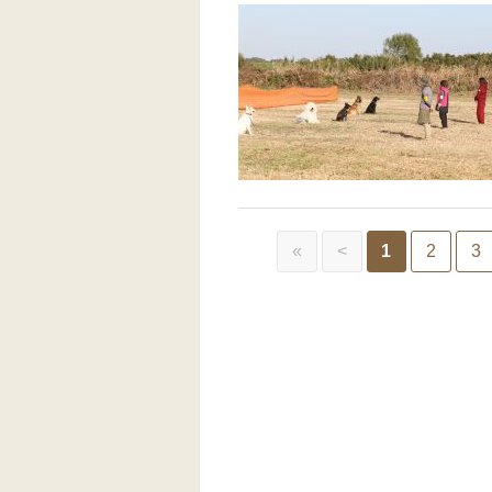
«
<
1
2
3