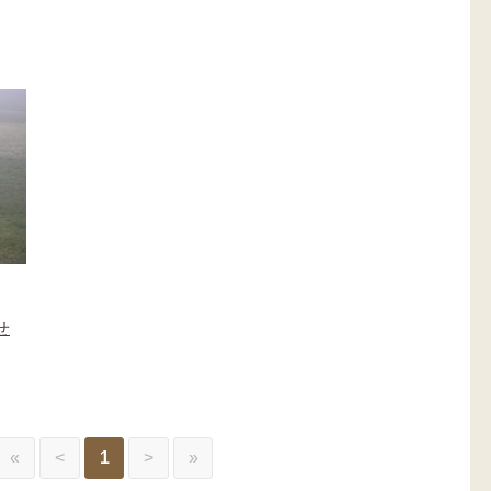
せ
«
<
1
>
»