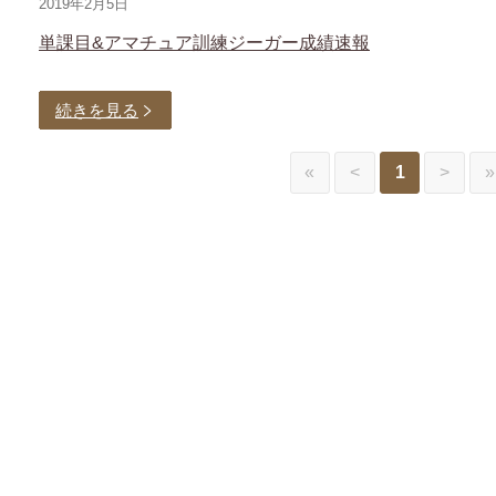
2019年2月5日
単課目&アマチュア訓練ジーガー成績速報
続きを見る
«
<
1
>
»