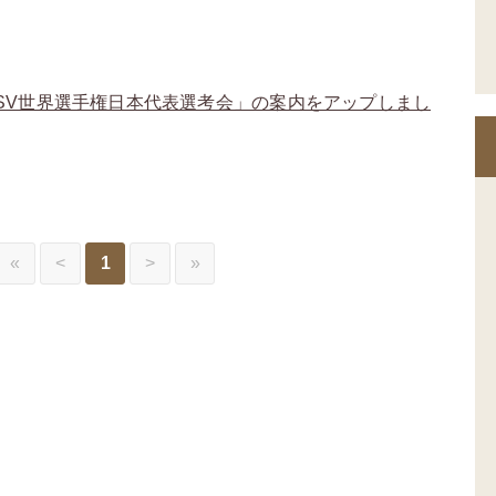
USV世界選手権日本代表選考会」の案内をアップしまし
«
<
1
>
»