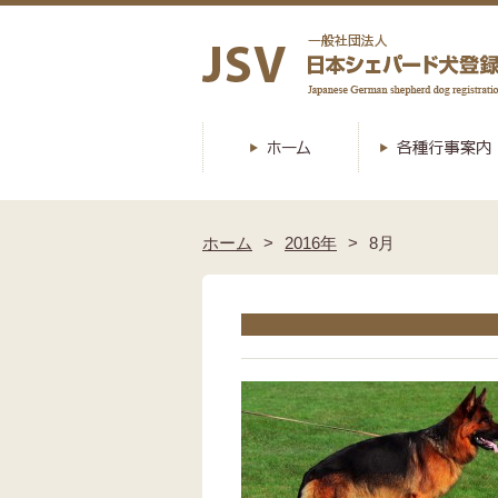
ホーム
2016年
8月