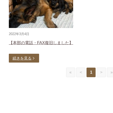
2022年3月4日
【本部の電話・FAX復旧しました】
続きを見る
«
<
1
>
»