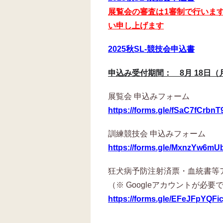
展覧会の審査は1審制で行いま
い申し上げます
2025秋SL-競技会申込書
申込み受付期間： 8月 18日（月）
展覧会 申込みフォーム
https://forms.gle/fSaC7fCrbn
訓練競技会 申込みフォーム
https://forms.gle/MxnzYw6m
狂犬病予防注射済票・血統書等
（※ Googleアカウントが必要
https://forms.gle/EFeJFpYQFi