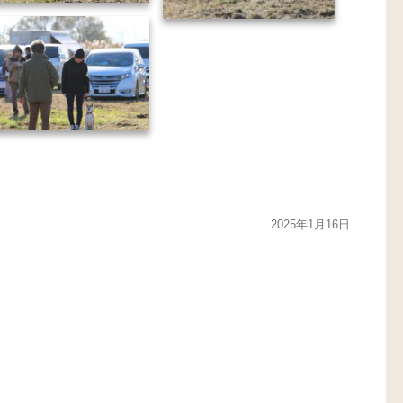
2D5A5923-min
2D5A5922-min
2D5A5925-min
2025年1月16日