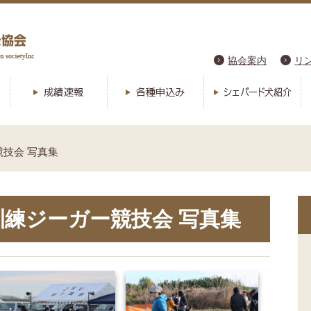
協会案内
リ
競技会 写真集
区訓練ジーガー競技会 写真集