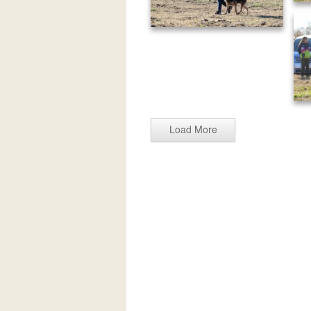
2D5A5918-min
2D5A5924-min
Load More