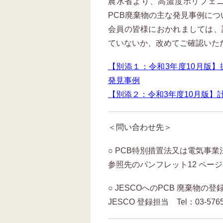
農水省より、高濃度ポリフェニ
PCB廃棄物の主な発見事例に
会員の皆様におかれましては、
ていないか、改めてご確認いた
【別添１：令和3年度10月版
発見事例
【別添２：令和3年度10月版
＜問い合わせ先＞
○ PCB特別措置法又は電気事
参照先のパンフレット12 ペー
○ JESCOへのPCB 廃棄物
JESCO 登録担当 Tel：03-5765