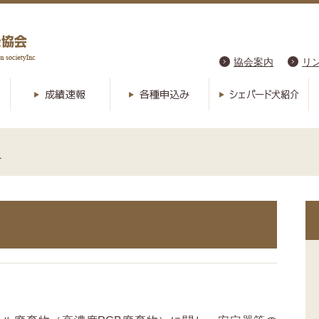
協会案内
リ
へ