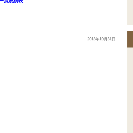
ガー展成績表
2018年10月31日