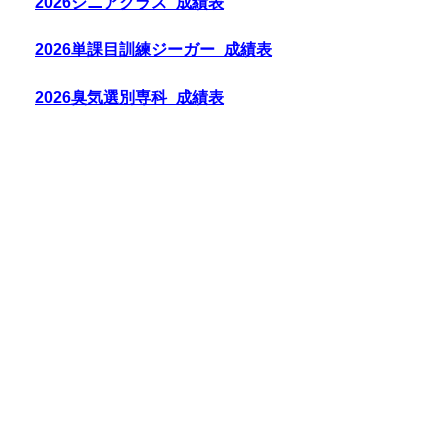
2026シニアクラス_成績表
2026単課目訓練ジーガー_成績表
2026臭気選別専科_成績表