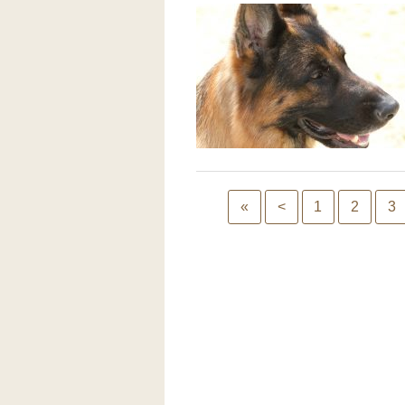
«
<
1
2
3