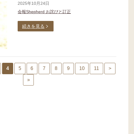
2025年10月24日
会報Shepherd お詫びと訂正
続きを見る
4
5
6
7
8
9
10
11
>
»