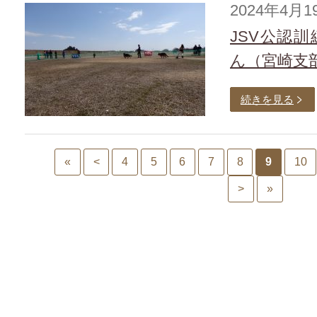
2024年4月1
JSV公認
ん（宮崎支
続きを見る
«
<
4
5
6
7
8
9
10
>
»